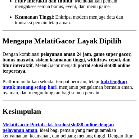
Fitur Interaktif dan Intuitif
: Memudahkan pemain
mengakses semua bonus, event, dan menu game.
Keamanan Tinggi
: Enkripsi modern menjaga data dan
transaksi pemain tetap aman.
Mengapa MelatiGacor Layak Dipilih
Dengan kombinasi
pelayanan aman 24 jam, game super gacor,
bonus maxwin, sistem keamanan tinggi, withdraw cepat, dan
fitur interaktif
, MelatiGacor menjadi
portal solusi slot88 online
terpercaya
.
Platform ini bukan sekadar tempat bermain, tetapi
hub lengkap
untuk menang setiap hari
, menjamin pengalaman bermain aman,
nyaman, dan menguntungkan bagi semua pemain.
Kesimpulan
MelatiGacor Portal
adalah
solusi slot88 online dengan
pelayanan aman
, ideal bagi pemain yang mengutamakan
kenyamanan, keamanan, dan peluang menang tinggi. Dengan fitur