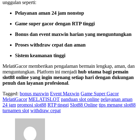
unggulan seperti:
Pelayanan aman 24 jam nonstop
Game super gacor dengan RTP tinggi
Bonus dan event maxwin harian yang menguntungkan
Proses withdraw cepat dan aman
Sistem keamanan tinggi
MelatiGacor memberikan pengalaman bermain lengkap, aman, dan
menguntungkan. Platform ini menjadi
hub utama bagi pemain
slot88 online yang ingin menang setiap hari dengan dukungan
penuh dan layanan profesional
.
Tagged:
bonus maxwin
Event Maxwin
Game Super Gacor
MelatiGacor
MELATISLOT
panduan slot online
pelayanan aman
24 jam
promosi slot88
RTP tinggi
Slot88 Online
tips menang slot88
turnamen slot
withdraw cepat