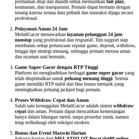
permainan diuji dan diaudit untuk memastikan
fair play
,
keamanan, dan transparansi. Pemain dapat bermain dengan
tenang karena semua data pribadi dan transaksi dijaga secara
profesional.
Pelayanan Aman 24 Jam
MelatiGacor menawarkan
layanan pelanggan 24 jam
nonstop
yang profesional dan responsif. Tim support siap
membantu setiap pertanyaan seputar game, deposit, withdraw,
hingga tips strategi menang, sehingga pemain merasa aman
dan nyaman saat bermain.
Game Super Gacor dengan RTP Tinggi
Platform ini menghadirkan berbagai
game super gacor
yang
telah dioptimalkan untuk
peluang menang tinggi
. Semua
game memiliki RTP stabil dan fitur bonus menarik yang
meningkatkan peluang jackpot bagi pemain.
Proses Withdraw Cepat dan Aman
Salah satu keunggulan MelatiGacor adalah sistem
withdraw
cepat
dan aman. Pemain dapat mencairkan kemenangan
hanya dalam hitungan menit, tanpa prosedur rumit, namun
tetap terlindungi oleh enkripsi modern.
Bonus dan Event Maxwin Harian
Sebagai bagian dari
MELATISLOT Pusat slot88 online