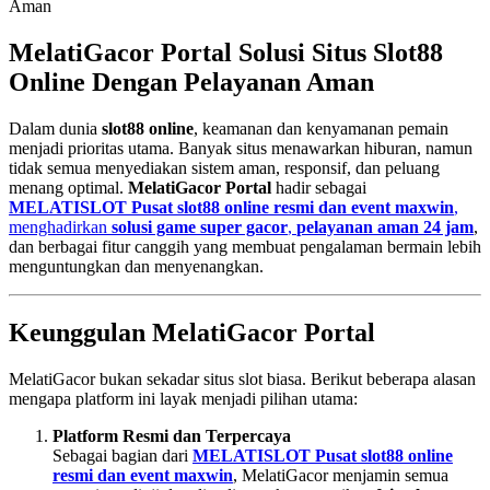
MelatiGacor Portal Solusi Situs Slot88
Online Dengan Pelayanan Aman
Dalam dunia
slot88 online
, keamanan dan kenyamanan pemain
menjadi prioritas utama. Banyak situs menawarkan hiburan, namun
tidak semua menyediakan sistem aman, responsif, dan peluang
menang optimal.
MelatiGacor Portal
hadir sebagai
MELATISLOT Pusat slot88 online resmi dan event maxwin
,
menghadirkan
solusi game super gacor
,
pelayanan aman 24 jam
,
dan berbagai fitur canggih yang membuat pengalaman bermain lebih
menguntungkan dan menyenangkan.
Keunggulan MelatiGacor Portal
MelatiGacor bukan sekadar situs slot biasa. Berikut beberapa alasan
mengapa platform ini layak menjadi pilihan utama:
Platform Resmi dan Terpercaya
Sebagai bagian dari
MELATISLOT Pusat slot88 online
resmi dan event maxwin
, MelatiGacor menjamin semua