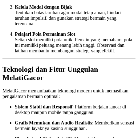
Kelola Modal dengan Bijak
Tentukan batas taruhan agar modal tetap aman, hindari
taruhan impulsif, dan gunakan strategi bermain yang
terencana.
Pelajari Pola Permainan Slot
Setiap slot memiliki pola unik. Pemain yang memahami pola
ini memiliki peluang menang lebih tinggi. Observasi dan
latihan membantu membangun strategi yang efektif.
Teknologi dan Fitur Unggulan
MelatiGacor
MelatiGacor memanfaatkan teknologi modern untuk memastikan
pengalaman bermain optimal:
Sistem Stabil dan Responsif
: Platform berjalan lancar di
desktop maupun mobile tanpa gangguan.
Grafis Memukau dan Audio Realistis
: Memberikan sensasi
bermain layaknya kasino sungguhan.