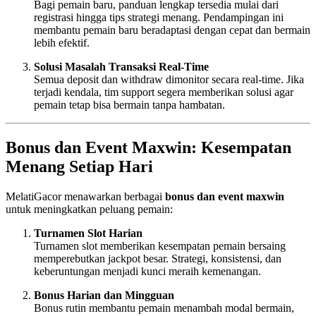
Bagi pemain baru, panduan lengkap tersedia mulai dari
registrasi hingga tips strategi menang. Pendampingan ini
membantu pemain baru beradaptasi dengan cepat dan bermain
lebih efektif.
Solusi Masalah Transaksi Real-Time
Semua deposit dan withdraw dimonitor secara real-time. Jika
terjadi kendala, tim support segera memberikan solusi agar
pemain tetap bisa bermain tanpa hambatan.
Bonus dan Event Maxwin: Kesempatan
Menang Setiap Hari
MelatiGacor menawarkan berbagai
bonus dan event maxwin
untuk meningkatkan peluang pemain:
Turnamen Slot Harian
Turnamen slot memberikan kesempatan pemain bersaing
memperebutkan jackpot besar. Strategi, konsistensi, dan
keberuntungan menjadi kunci meraih kemenangan.
Bonus Harian dan Mingguan
Bonus rutin membantu pemain menambah modal bermain,