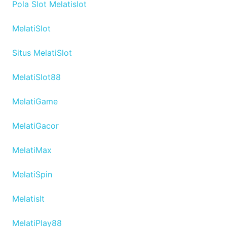
Pola Slot Melatislot
MelatiSlot
Situs MelatiSlot
MelatiSlot88
MelatiGame
MelatiGacor
MelatiMax
MelatiSpin
Melatislt
MelatiPlay88