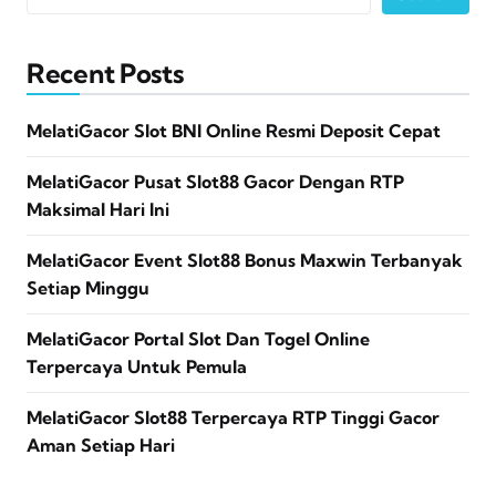
Recent Posts
MelatiGacor Slot BNI Online Resmi Deposit Cepat
MelatiGacor Pusat Slot88 Gacor Dengan RTP
Maksimal Hari Ini
MelatiGacor Event Slot88 Bonus Maxwin Terbanyak
Setiap Minggu
MelatiGacor Portal Slot Dan Togel Online
Terpercaya Untuk Pemula
MelatiGacor Slot88 Terpercaya RTP Tinggi Gacor
Aman Setiap Hari