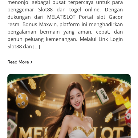
menonjol sebagai pusat terpercaya untuk para
penggemar Slot88 dan togel online. Dengan
dukungan dari MELATISLOT Portal slot Gacor
resmi Bonus Maxwin, platform ini menghadirkan
pengalaman bermain yang aman, cepat, dan
penuh peluang kemenangan. Melalui Link Login
Slot88 dan […]
Read More