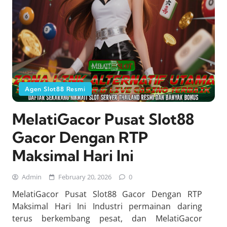
Agen Slot88 Resmi
MelatiGacor Pusat Slot88
Gacor Dengan RTP
Maksimal Hari Ini
Admin
February 20, 2026
0
MelatiGacor Pusat Slot88 Gacor Dengan RTP
Maksimal Hari Ini Industri permainan daring
terus berkembang pesat, dan MelatiGacor