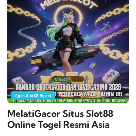
Agen Slot88 Resmi
MelatiGacor Situs Slot88
Online Togel Resmi Asia