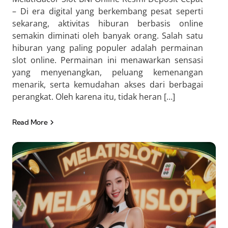
– Di era digital yang berkembang pesat seperti
sekarang, aktivitas hiburan berbasis online
semakin diminati oleh banyak orang. Salah satu
hiburan yang paling populer adalah permainan
slot online. Permainan ini menawarkan sensasi
yang menyenangkan, peluang kemenangan
menarik, serta kemudahan akses dari berbagai
perangkat. Oleh karena itu, tidak heran […]
Read More