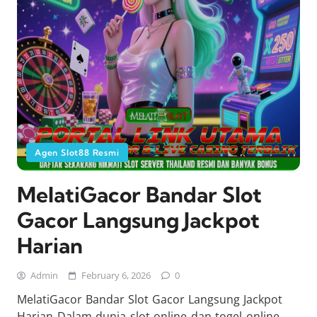
Agen Slot88 Resmi
MelatiGacor Bandar Slot
Gacor Langsung Jackpot
Harian
Admin
February 6, 2026
0
MelatiGacor Bandar Slot Gacor Langsung Jackpot
Harian Dalam dunia slot online dan togel online,