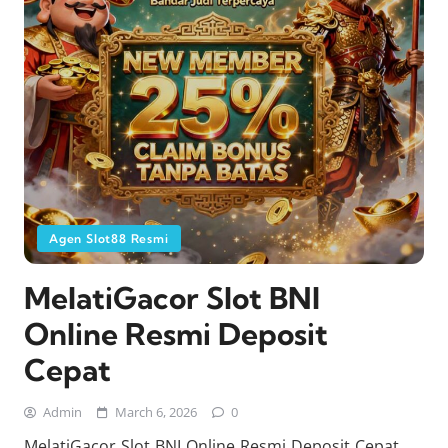
Agen Slot88 Resmi
MelatiGacor Slot BNI
Online Resmi Deposit
Cepat
Admin
March 6, 2026
0
MelatiGacor Slot BNI Online Resmi Deposit Cepat