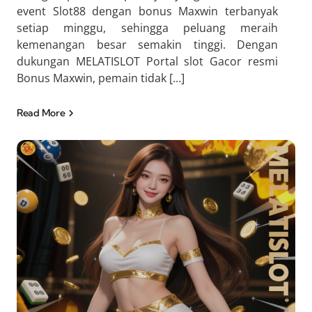
event Slot88 dengan bonus Maxwin terbanyak
setiap minggu, sehingga peluang meraih
kemenangan besar semakin tinggi. Dengan
dukungan MELATISLOT Portal slot Gacor resmi
Bonus Maxwin, pemain tidak […]
Read More