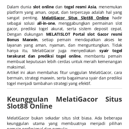
Dalam dunia
slot online
dan
togel resmi Asia
, menemukan
platform yang aman, cepat, dan terpercaya adalah hal yang
sangat penting.
MelatiGacor Situs Slot88 Online
hadir
sebagai solusi
all-in-one
, menggabungkan permainan slot
gacor, prediksi togel akurat, serta sistem deposit cepat.
Dengan dukungan
MELATISLOT Portal slot Gacor resmi
Bonus Maxwin
, setiap pemain mendapatkan akses ke
layanan yang aman, nyaman, dan menguntungkan. Tidak
hanya itu, MelatiGacor juga menyediakan
syair togel
terakurat dan prediksi togel online
, membantu pemain
membuat keputusan lebih cerdas untuk meraih kemenangan
maksimal.
Artikel ini akan membahas fitur unggulan MelatiGacor, cara
bermain, strategi maxwin, serta bagaimana syair dan prediksi
togel menjadi tambahan strategi yang efektif.
Keunggulan MelatiGacor Situs
Slot88 Online
MelatiGacor bukan sekadar situs slot biasa. Ada beberapa
keunggulan utama yang membuatnya menjadi pilihan
pemain profesional dan pemula: