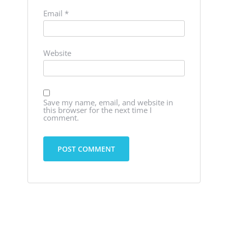
Email
*
Website
Save my name, email, and website in
this browser for the next time I
comment.