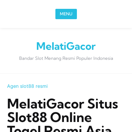
Skip to content
MENU
MelatiGacor
Bandar Slot Menang Resmi Populer Indonesia
Agen slot88 resmi
MelatiGacor Situs
Slot88 Online
Togel Resmi Asia