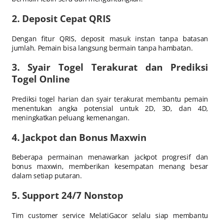
2. Deposit Cepat QRIS
Dengan fitur QRIS, deposit masuk instan tanpa batasan
jumlah. Pemain bisa langsung bermain tanpa hambatan.
3. Syair Togel Terakurat dan Prediksi
Togel Online
Prediksi togel harian dan syair terakurat membantu pemain
menentukan angka potensial untuk 2D, 3D, dan 4D,
meningkatkan peluang kemenangan.
4. Jackpot dan Bonus Maxwin
Beberapa permainan menawarkan jackpot progresif dan
bonus maxwin, memberikan kesempatan menang besar
dalam setiap putaran.
5. Support 24/7 Nonstop
Tim customer service MelatiGacor selalu siap membantu