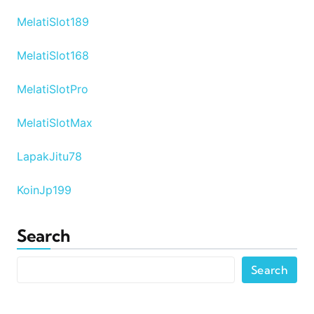
MelatiSlot189
MelatiSlot168
MelatiSlotPro
MelatiSlotMax
LapakJitu78
KoinJp199
Search
Search