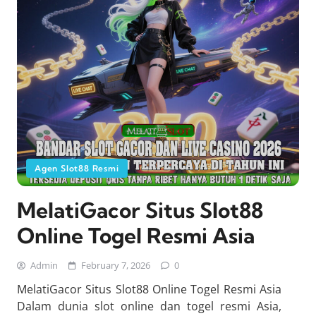
Agen Slot88 Resmi
MelatiGacor Situs Slot88
Online Togel Resmi Asia
Admin
February 7, 2026
0
MelatiGacor Situs Slot88 Online Togel Resmi Asia
Dalam dunia slot online dan togel resmi Asia,