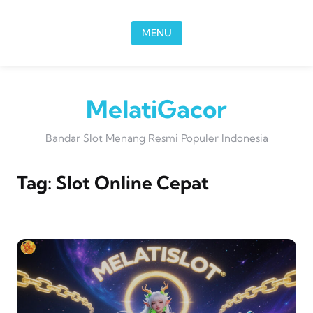
Skip to content
MENU
MelatiGacor
Bandar Slot Menang Resmi Populer Indonesia
Tag:
Slot Online Cepat