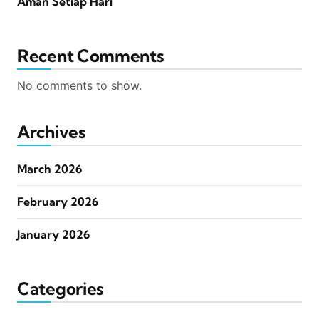
Aman Setiap Hari
Recent Comments
No comments to show.
Archives
March 2026
February 2026
January 2026
Categories