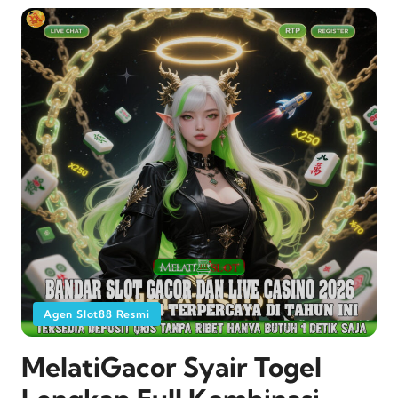
Agen Slot88 Resmi
MelatiGacor Syair Togel