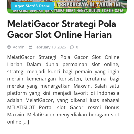
Agen Slot88 Resmi
MelatiGacor Strategi Pola
Gacor Slot Online Harian
Admin
February 13, 2026
0
MelatiGacor Strategi Pola Gacor Slot Online
Harian Dalam dunia permainan slot online,
strategi menjadi kunci bagi pemain yang ingin
meraih kemenangan konsisten, terutama bagi
mereka yang menargetkan Maxwin. Salah satu
platform yang kini menjadi favorit di Indonesia
adalah MelatiGacor, yang dikenal luas sebagai
MELATISLOT Portal slot Gacor resmi Bonus
Maxwin. MelatiGacor menyediakan beragam slot
online […]