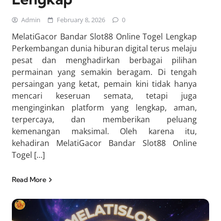
Admin
February 8, 2026
0
MelatiGacor Bandar Slot88 Online Togel Lengkap
Perkembangan dunia hiburan digital terus melaju
pesat dan menghadirkan berbagai pilihan
permainan yang semakin beragam. Di tengah
persaingan yang ketat, pemain kini tidak hanya
mencari keseruan semata, tetapi juga
menginginkan platform yang lengkap, aman,
terpercaya, dan memberikan peluang
kemenangan maksimal. Oleh karena itu,
kehadiran MelatiGacor Bandar Slot88 Online
Togel […]
Read More