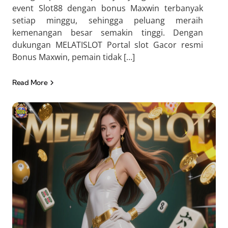
event Slot88 dengan bonus Maxwin terbanyak
setiap minggu, sehingga peluang meraih
kemenangan besar semakin tinggi. Dengan
dukungan MELATISLOT Portal slot Gacor resmi
Bonus Maxwin, pemain tidak […]
Read More