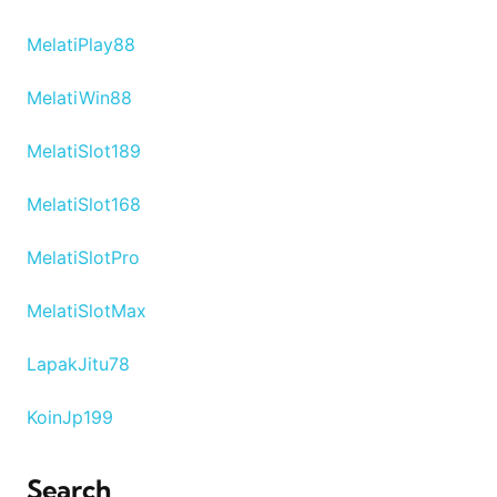
MelatiPlay88
MelatiWin88
MelatiSlot189
MelatiSlot168
MelatiSlotPro
MelatiSlotMax
LapakJitu78
KoinJp199
Search