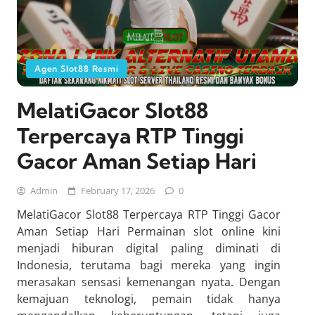
Agen Slot88 Resmi
MelatiGacor Slot88
Terpercaya RTP Tinggi
Gacor Aman Setiap Hari
Admin
February 17, 2026
0
MelatiGacor Slot88 Terpercaya RTP Tinggi Gacor
Aman Setiap Hari Permainan slot online kini
menjadi hiburan digital paling diminati di
Indonesia, terutama bagi mereka yang ingin
merasakan sensasi kemenangan nyata. Dengan
kemajuan teknologi, pemain tidak hanya