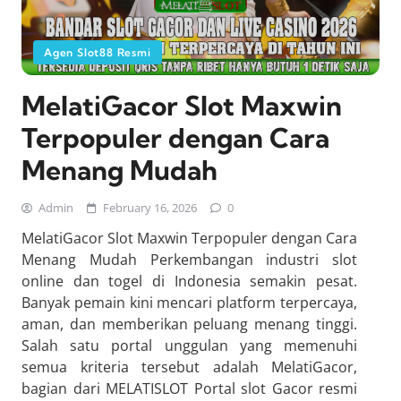
Agen Slot88 Resmi
MelatiGacor Slot Maxwin
Terpopuler dengan Cara
Menang Mudah
Admin
February 16, 2026
0
MelatiGacor Slot Maxwin Terpopuler dengan Cara
Menang Mudah Perkembangan industri slot
online dan togel di Indonesia semakin pesat.
Banyak pemain kini mencari platform terpercaya,
aman, dan memberikan peluang menang tinggi.
Salah satu portal unggulan yang memenuhi
semua kriteria tersebut adalah MelatiGacor,
bagian dari MELATISLOT Portal slot Gacor resmi