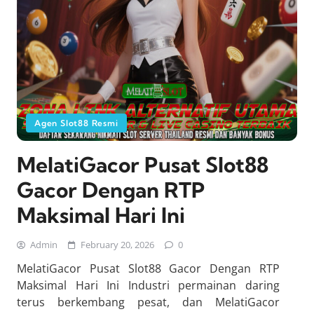
Agen Slot88 Resmi
MelatiGacor Pusat Slot88
Gacor Dengan RTP
Maksimal Hari Ini
Admin
February 20, 2026
0
MelatiGacor Pusat Slot88 Gacor Dengan RTP
Maksimal Hari Ini Industri permainan daring
terus berkembang pesat, dan MelatiGacor