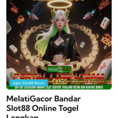
Agen Slot88 Resmi
MelatiGacor Bandar
Slot88 Online Togel
Lengkap