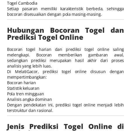
Togel Cambodia
Setiap pasaran memiliki karakteristik berbeda, sehingga
bocoran disesuaikan dengan pola masing-masing.
Hubungan Bocoran Togel dan
Prediksi Togel Online
Bocoran togel harian dan prediksi togel online saling
melengkapi. Bocoran memberikan gambaran awal,
sedangkan prediksi merupakan hasil akhir dari proses
analisis yang lebih luas.
Di MelatiGacor, prediksi togel online disusun dengan
mempertimbangkan:
Bocoran harian
Statistik keluaran
Pola tren mingguan
Analisis angka dominan
Dengan pendekatan ini, prediksi togel online menjadi lebih
terstruktur dan rasional.
Jenis Prediksi Togel Online di