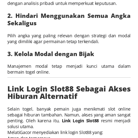
dengan analisis pribadi untuk memperkuat keputusan.
2. Hindari Menggunakan Semua Angka
Sekaligus
Pilih angka yang paling relevan dengan strategi dan modal
yang dimiliki agar permainan tetap terkendali.
3. Kelola Modal dengan Bijak
Manajemen modal tetap menjadi kunci utama dalam
bermain togel online.
Link Login Slot88 Sebagai Akses
Hiburan Alternatif
Selain togel, banyak pemain juga menikmati slot online
sebagai hiburan tambahan. Namun, akses yang aman sangat
penting. Oleh karena itu,
Link Login Slot88
resmi menjadi
solusi utama.
MelatiGacor menyediakan link login Slot88 yang: