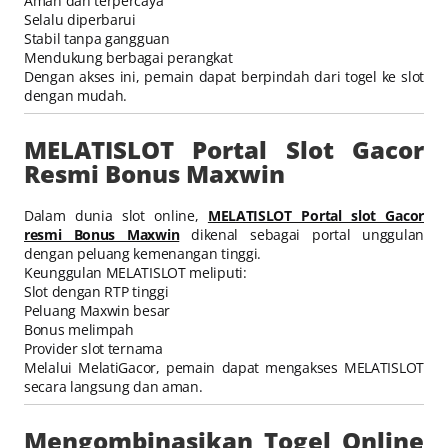
Aman dan terpercaya
Selalu diperbarui
Stabil tanpa gangguan
Mendukung berbagai perangkat
Dengan akses ini, pemain dapat berpindah dari togel ke slot
dengan mudah.
MELATISLOT Portal Slot Gacor
Resmi Bonus Maxwin
Dalam dunia slot online,
MELATISLOT Portal slot Gacor
resmi Bonus Maxwin
dikenal sebagai portal unggulan
dengan peluang kemenangan tinggi.
Keunggulan MELATISLOT meliputi:
Slot dengan RTP tinggi
Peluang Maxwin besar
Bonus melimpah
Provider slot ternama
Melalui MelatiGacor, pemain dapat mengakses MELATISLOT
secara langsung dan aman.
Mengombinasikan Togel Online