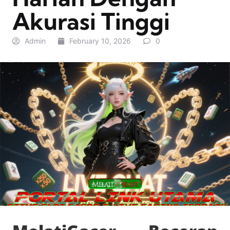
Akurasi Tinggi
Admin
February 10, 2026
0