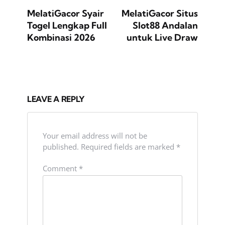
MelatiGacor Syair
MelatiGacor Situs
Togel Lengkap Full
Slot88 Andalan
Kombinasi 2026
untuk Live Draw
LEAVE A REPLY
Your email address will not be
published.
Required fields are marked
*
Comment
*