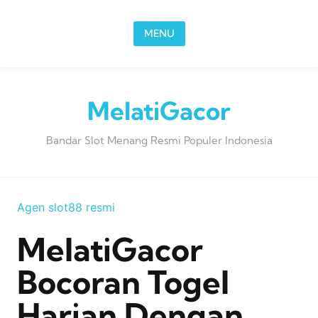
Skip to content
MENU
MelatiGacor
Bandar Slot Menang Resmi Populer Indonesia
Agen slot88 resmi
MelatiGacor
Bocoran Togel
Harian Dengan