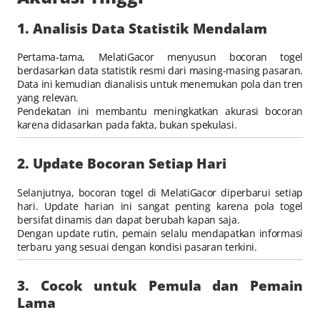
1. Analisis Data Statistik Mendalam
Pertama-tama, MelatiGacor menyusun bocoran togel
berdasarkan data statistik resmi dari masing-masing pasaran.
Data ini kemudian dianalisis untuk menemukan pola dan tren
yang relevan.
Pendekatan ini membantu meningkatkan akurasi bocoran
karena didasarkan pada fakta, bukan spekulasi.
2. Update Bocoran Setiap Hari
Selanjutnya, bocoran togel di MelatiGacor diperbarui setiap
hari. Update harian ini sangat penting karena pola togel
bersifat dinamis dan dapat berubah kapan saja.
Dengan update rutin, pemain selalu mendapatkan informasi
terbaru yang sesuai dengan kondisi pasaran terkini.
3. Cocok untuk Pemula dan Pemain
Lama