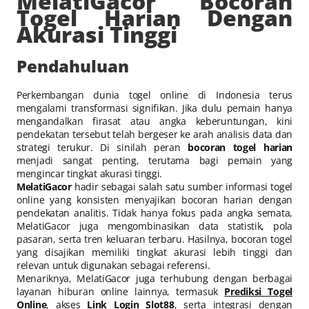
MelatiGacor Bocoran
Togel Harian Dengan
Akurasi Tinggi
Pendahuluan
Perkembangan dunia togel online di Indonesia terus
mengalami transformasi signifikan. Jika dulu pemain hanya
mengandalkan firasat atau angka keberuntungan, kini
pendekatan tersebut telah bergeser ke arah analisis data dan
strategi terukur. Di sinilah peran
bocoran togel harian
menjadi sangat penting, terutama bagi pemain yang
mengincar tingkat akurasi tinggi.
MelatiGacor
hadir sebagai salah satu sumber informasi togel
online yang konsisten menyajikan bocoran harian dengan
pendekatan analitis. Tidak hanya fokus pada angka semata,
MelatiGacor juga mengombinasikan data statistik, pola
pasaran, serta tren keluaran terbaru. Hasilnya, bocoran togel
yang disajikan memiliki tingkat akurasi lebih tinggi dan
relevan untuk digunakan sebagai referensi.
Menariknya, MelatiGacor juga terhubung dengan berbagai
layanan hiburan online lainnya, termasuk
Prediksi Togel
Online
, akses
Link Login Slot88
, serta integrasi dengan