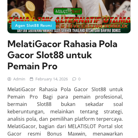
Agen Slot88 Resmi
MelatiGacor Rahasia Pola
Gacor Slot88 untuk
Pemain Pro
Admin
February 14, 2026
0
MelatiGacor Rahasia Pola Gacor Slot88 untuk
Pemain Pro Bagi para pemain profesional,
bermain Slot88 bukan sekadar soal
keberuntungan, melainkan tentang strategi,
analisis pola, dan pemilihan platform terpercaya.
MelatiGacor, bagian dari MELATISLOT Portal slot
Gacor resmi Bonus Maxwin, menawarkan