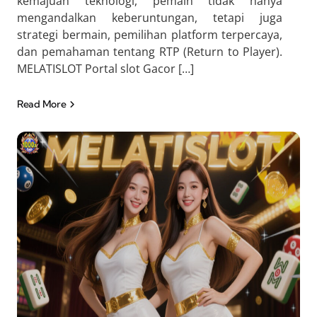
kemajuan teknologi, pemain tidak hanya
mengandalkan keberuntungan, tetapi juga
strategi bermain, pemilihan platform terpercaya,
dan pemahaman tentang RTP (Return to Player).
MELATISLOT Portal slot Gacor […]
Read More