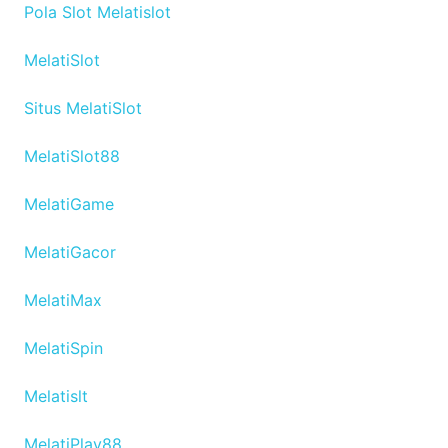
Pola Slot Melatislot
MelatiSlot
Situs MelatiSlot
MelatiSlot88
MelatiGame
MelatiGacor
MelatiMax
MelatiSpin
Melatislt
MelatiPlay88