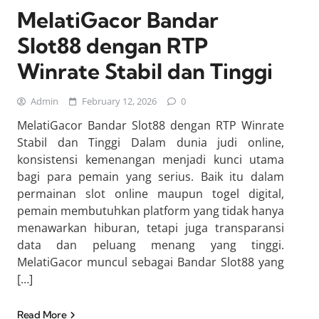
MelatiGacor Bandar
Slot88 dengan RTP
Winrate Stabil dan Tinggi
Admin
February 12, 2026
0
MelatiGacor Bandar Slot88 dengan RTP Winrate
Stabil dan Tinggi Dalam dunia judi online,
konsistensi kemenangan menjadi kunci utama
bagi para pemain yang serius. Baik itu dalam
permainan slot online maupun togel digital,
pemain membutuhkan platform yang tidak hanya
menawarkan hiburan, tetapi juga transparansi
data dan peluang menang yang tinggi.
MelatiGacor muncul sebagai Bandar Slot88 yang
[…]
Read More