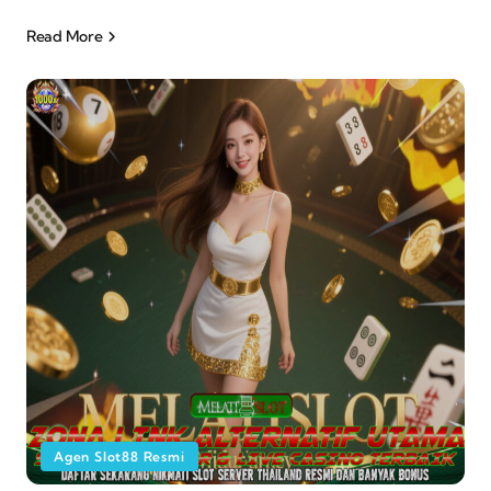
Read More
Agen Slot88 Resmi