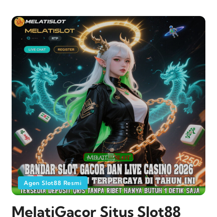
Agen Slot88 Resmi
MelatiGacor Situs Slot88