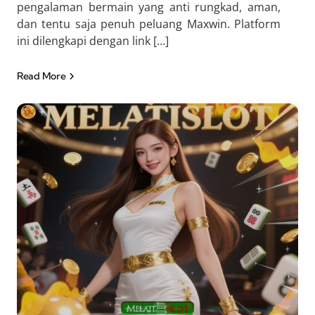
pengalaman bermain yang anti rungkad, aman,
dan tentu saja penuh peluang Maxwin. Platform
ini dilengkapi dengan link […]
Read More