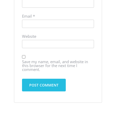
Email
*
Website
Save my name, email, and website in
this browser for the next time I
comment.