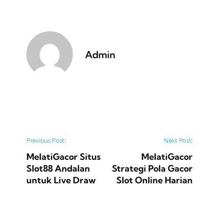
Admin
Post navigation
Previous Post:
Next Post:
MelatiGacor Situs
MelatiGacor
Slot88 Andalan
Strategi Pola Gacor
untuk Live Draw
Slot Online Harian