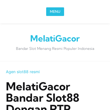
Skip to content
MENU
MelatiGacor
Bandar Slot Menang Resmi Populer Indonesia
Agen slot88 resmi
MelatiGacor
Bandar Slot88
Dengan RTP