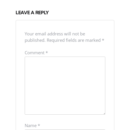
LEAVE A REPLY
Your email address will not be
published.
Required fields are marked
*
Comment
*
Name
*