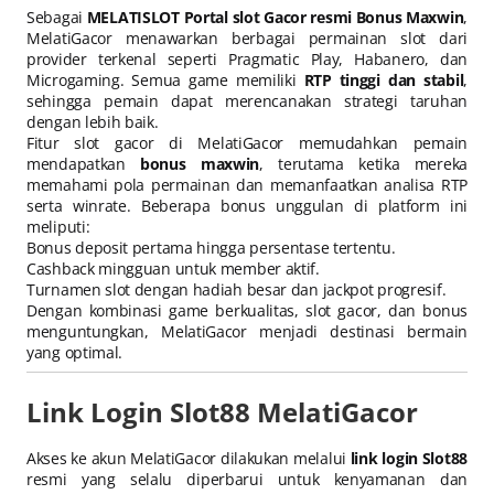
Sebagai
MELATISLOT Portal slot Gacor resmi Bonus Maxwin
,
MelatiGacor menawarkan berbagai permainan slot dari
provider terkenal seperti Pragmatic Play, Habanero, dan
Microgaming. Semua game memiliki
RTP tinggi dan stabil
,
sehingga pemain dapat merencanakan strategi taruhan
dengan lebih baik.
Fitur slot gacor di MelatiGacor memudahkan pemain
mendapatkan
bonus maxwin
, terutama ketika mereka
memahami pola permainan dan memanfaatkan analisa RTP
serta winrate. Beberapa bonus unggulan di platform ini
meliputi:
Bonus deposit pertama hingga persentase tertentu.
Cashback mingguan untuk member aktif.
Turnamen slot dengan hadiah besar dan jackpot progresif.
Dengan kombinasi game berkualitas, slot gacor, dan bonus
menguntungkan, MelatiGacor menjadi destinasi bermain
yang optimal.
Link Login Slot88 MelatiGacor
Akses ke akun MelatiGacor dilakukan melalui
link login Slot88
resmi yang selalu diperbarui untuk kenyamanan dan