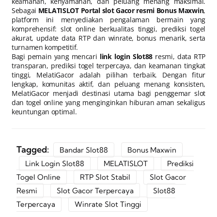
keamanan, kenyamanan, dan peluang menang maksimal.
Sebagai
MELATISLOT Portal slot Gacor resmi Bonus Maxwin
,
platform ini menyediakan pengalaman bermain yang
komprehensif: slot online berkualitas tinggi, prediksi togel
akurat, update data RTP dan winrate, bonus menarik, serta
turnamen kompetitif.
Bagi pemain yang mencari
link login Slot88
resmi, data RTP
transparan, prediksi togel terpercaya, dan keamanan tingkat
tinggi, MelatiGacor adalah pilihan terbaik. Dengan fitur
lengkap, komunitas aktif, dan peluang menang konsisten,
MelatiGacor menjadi destinasi utama bagi penggemar slot
dan togel online yang menginginkan hiburan aman sekaligus
keuntungan optimal.
Tagged:
Bandar Slot88
Bonus Maxwin
Link Login Slot88
MELATISLOT
Prediksi
Togel Online
RTP Slot Stabil
Slot Gacor
Resmi
Slot Gacor Terpercaya
Slot88
Terpercaya
Winrate Slot Tinggi