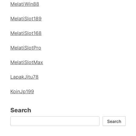
MelatiWin88
MelatiSlot189
MelatiSlot168
MelatiSlotPro
MelatiSlotMax
LapakJitu78
KoinJp199
Search
Search