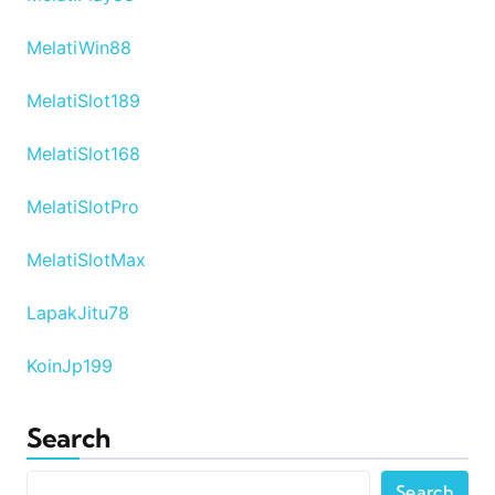
MelatiWin88
MelatiSlot189
MelatiSlot168
MelatiSlotPro
MelatiSlotMax
LapakJitu78
KoinJp199
Search
Search