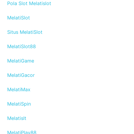
Pola Slot Melatislot
MelatiSlot
Situs MelatiSlot
MelatiSlot88
MelatiGame
MelatiGacor
MelatiMax
MelatiSpin
Melatislt
MelatiPlay88