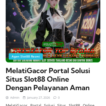
Agen Slot88 Resmi
MelatiGacor Portal Solusi
Situs Slot88 Online
Dengan Pelayanan Aman
Admin
January 27, 2026
0
MelatiGacor Portal Solusi Situs Slot88 Online