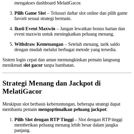
mengakses dashboard MelatiGacor.
Pilih Game Slot
– Telusuri daftar slot online dan pilih game
favorit sesuai strategi bermain.
Ikuti Event Maxwin
– Jangan lewatkan bonus harian dan
event maxwin untuk meningkatkan peluang menang.
Withdraw Kemenangan
– Setelah menang, tarik saldo
dengan mudah melalui berbagai metode yang tersedia.
Sistem login cepat dan aman memungkinkan pemain langsung
menikmati
slot gacor
tanpa hambatan.
Strategi Menang dan Jackpot di
MelatiGacor
Meskipun slot berbasis keberuntungan, beberapa strategi dapat
membantu pemain
mengoptimalkan peluang jackpot
:
Pilih Slot dengan RTP Tinggi
– Slot dengan RTP tinggi
memberikan peluang menang lebih besar dalam jangka
panjang.