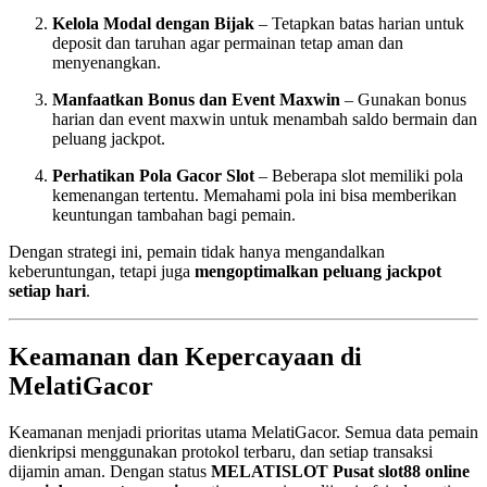
Kelola Modal dengan Bijak
– Tetapkan batas harian untuk
deposit dan taruhan agar permainan tetap aman dan
menyenangkan.
Manfaatkan Bonus dan Event Maxwin
– Gunakan bonus
harian dan event maxwin untuk menambah saldo bermain dan
peluang jackpot.
Perhatikan Pola Gacor Slot
– Beberapa slot memiliki pola
kemenangan tertentu. Memahami pola ini bisa memberikan
keuntungan tambahan bagi pemain.
Dengan strategi ini, pemain tidak hanya mengandalkan
keberuntungan, tetapi juga
mengoptimalkan peluang jackpot
setiap hari
.
Keamanan dan Kepercayaan di
MelatiGacor
Keamanan menjadi prioritas utama MelatiGacor. Semua data pemain
dienkripsi menggunakan protokol terbaru, dan setiap transaksi
dijamin aman. Dengan status
MELATISLOT Pusat slot88 online