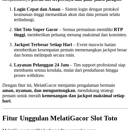
Login Cepat dan Aman
– Sistem login dengan protokol
keamanan tinggi memastikan akun dan data pemain selalu
terlindungi.
Slot Toto Super Gacor
– Semua permainan memiliki
RTP
tinggi
, memberikan peluang menang maksimal dan konsisten.
Jackpot Terbesar Setiap Hari
– Event maxwin harian
memberikan kesempatan pemain memenangkan jackpot besar
dan bonus melimpah secara rutin.
Layanan Pelanggan 24 Jam
– Tim support profesional siap
membantu semua kendala, mulai dari pendaftaran hingga
proses withdraw.
Dengan fitur ini, MelatiGacor menjamin pengalaman bermain
aman, nyaman, dan menguntungkan
, mendukung strategi
pemain untuk meraih
kemenangan dan jackpot maksimal setiap
hari
.
Fitur Unggulan MelatiGacor Slot Toto