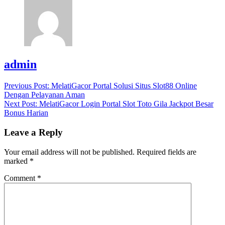
admin
Post
Previous Post:
MelatiGacor Portal Solusi Situs Slot88 Online
Dengan Pelayanan Aman
navigation
Next Post:
MelatiGacor Login Portal Slot Toto Gila Jackpot Besar
Bonus Harian
Leave a Reply
Your email address will not be published.
Required fields are
marked
*
Comment
*