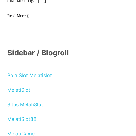
dikenal sebagai […]
Read More
Sidebar / Blogroll
Pola Slot Melatislot
MelatiSlot
Situs MelatiSlot
MelatiSlot88
MelatiGame