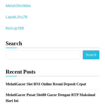
MelatiSlotMax
LapakJitu78
KoinJp199
Search
Search
Recent Posts
MelatiGacor Slot BNI Online Resmi Deposit Cepat
MelatiGacor Pusat Slot88 Gacor Dengan RTP Maksimal
Hari Ini