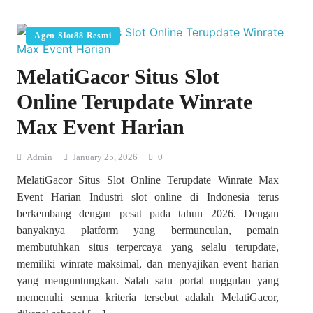
Agen Slot88 Resmi
MelatiGacor Situs Slot
Online Terupdate Winrate
Max Event Harian
Admin
January 25, 2026
0
MelatiGacor Situs Slot Online Terupdate Winrate Max
Event Harian Industri slot online di Indonesia terus
berkembang dengan pesat pada tahun 2026. Dengan
banyaknya platform yang bermunculan, pemain
membutuhkan situs terpercaya yang selalu terupdate,
memiliki winrate maksimal, dan menyajikan event harian
yang menguntungkan. Salah satu portal unggulan yang
memenuhi semua kriteria tersebut adalah MelatiGacor,