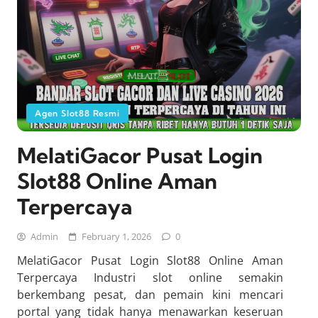
Agen Slot88 Resmi
MelatiGacor Pusat Login
Slot88 Online Aman
Terpercaya
Admin
February 1, 2026
0
MelatiGacor Pusat Login Slot88 Online Aman
Terpercaya Industri slot online semakin
berkembang pesat, dan pemain kini mencari
portal yang tidak hanya menawarkan keseruan