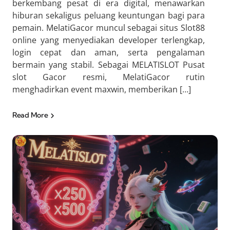
berkembang pesat di era digital, menawarkan
hiburan sekaligus peluang keuntungan bagi para
pemain. MelatiGacor muncul sebagai situs Slot88
online yang menyediakan developer terlengkap,
login cepat dan aman, serta pengalaman
bermain yang stabil. Sebagai MELATISLOT Pusat
slot Gacor resmi, MelatiGacor rutin
menghadirkan event maxwin, memberikan […]
Read More