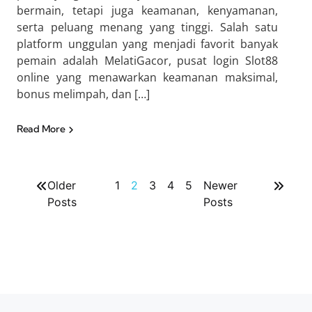
bermain, tetapi juga keamanan, kenyamanan,
serta peluang menang yang tinggi. Salah satu
platform unggulan yang menjadi favorit banyak
pemain adalah MelatiGacor, pusat login Slot88
online yang menawarkan keamanan maksimal,
bonus melimpah, dan […]
Read More
Older
1
2
3
4
5
Newer
Posts
Posts