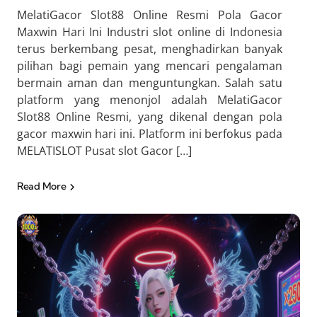
MelatiGacor Slot88 Online Resmi Pola Gacor
Maxwin Hari Ini Industri slot online di Indonesia
terus berkembang pesat, menghadirkan banyak
pilihan bagi pemain yang mencari pengalaman
bermain aman dan menguntungkan. Salah satu
platform yang menonjol adalah MelatiGacor
Slot88 Online Resmi, yang dikenal dengan pola
gacor maxwin hari ini. Platform ini berfokus pada
MELATISLOT Pusat slot Gacor […]
Read More