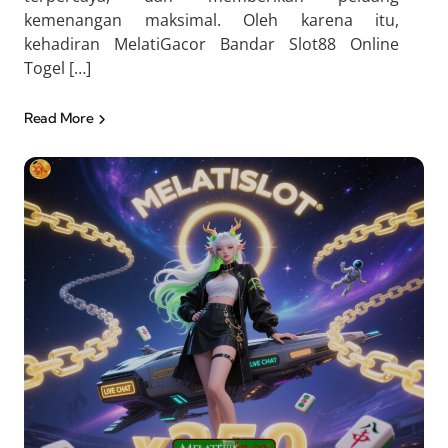
kemenangan maksimal. Oleh karena itu,
kehadiran MelatiGacor Bandar Slot88 Online
Togel […]
Read More