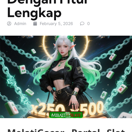
Lengkap
Admin
February 5, 2026
0