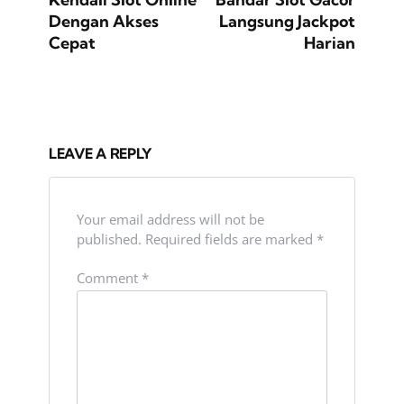
Dengan Akses
Langsung Jackpot
Cepat
Harian
LEAVE A REPLY
Your email address will not be
published.
Required fields are marked
*
Comment
*