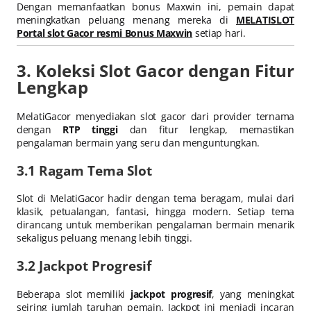
Dengan memanfaatkan bonus Maxwin ini, pemain dapat
meningkatkan peluang menang mereka di
MELATISLOT
Portal slot Gacor resmi Bonus Maxwin
setiap hari.
3. Koleksi Slot Gacor dengan Fitur
Lengkap
MelatiGacor menyediakan slot gacor dari provider ternama
dengan
RTP tinggi
dan fitur lengkap, memastikan
pengalaman bermain yang seru dan menguntungkan.
3.1 Ragam Tema Slot
Slot di MelatiGacor hadir dengan tema beragam, mulai dari
klasik, petualangan, fantasi, hingga modern. Setiap tema
dirancang untuk memberikan pengalaman bermain menarik
sekaligus peluang menang lebih tinggi.
3.2 Jackpot Progresif
Beberapa slot memiliki
jackpot progresif
, yang meningkat
seiring jumlah taruhan pemain. Jackpot ini menjadi incaran