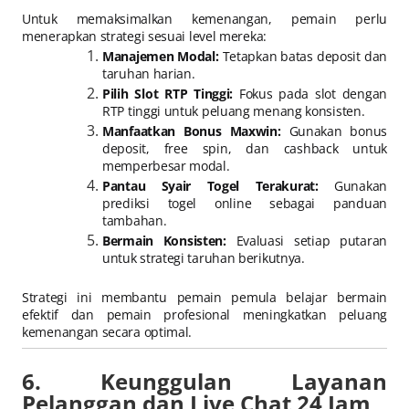
Untuk memaksimalkan kemenangan, pemain perlu
menerapkan strategi sesuai level mereka:
Manajemen Modal:
Tetapkan batas deposit dan
taruhan harian.
Pilih Slot RTP Tinggi:
Fokus pada slot dengan
RTP tinggi untuk peluang menang konsisten.
Manfaatkan Bonus Maxwin:
Gunakan bonus
deposit, free spin, dan cashback untuk
memperbesar modal.
Pantau Syair Togel Terakurat:
Gunakan
prediksi togel online sebagai panduan
tambahan.
Bermain Konsisten:
Evaluasi setiap putaran
untuk strategi taruhan berikutnya.
Strategi ini membantu pemain pemula belajar bermain
efektif dan pemain profesional meningkatkan peluang
kemenangan secara optimal.
6. Keunggulan Layanan
Pelanggan dan Live Chat 24 Jam