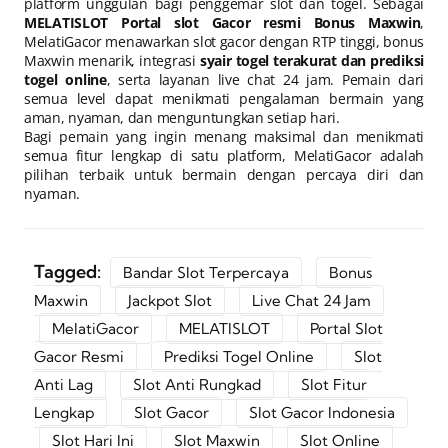
platform unggulan bagi penggemar slot dan togel. Sebagai
MELATISLOT Portal slot Gacor resmi Bonus Maxwin
,
MelatiGacor menawarkan slot gacor dengan RTP tinggi, bonus
Maxwin menarik, integrasi
syair togel terakurat dan prediksi
togel online
, serta layanan live chat 24 jam. Pemain dari
semua level dapat menikmati pengalaman bermain yang
aman, nyaman, dan menguntungkan setiap hari.
Bagi pemain yang ingin menang maksimal dan menikmati
semua fitur lengkap di satu platform, MelatiGacor adalah
pilihan terbaik untuk bermain dengan percaya diri dan
nyaman.
Tagged:
Bandar Slot Terpercaya
Bonus
Maxwin
Jackpot Slot
Live Chat 24 Jam
MelatiGacor
MELATISLOT
Portal Slot
Gacor Resmi
Prediksi Togel Online
Slot
Anti Lag
Slot Anti Rungkad
Slot Fitur
Lengkap
Slot Gacor
Slot Gacor Indonesia
Slot Hari Ini
Slot Maxwin
Slot Online