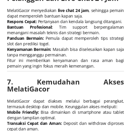
MelatiGacor menyediakan
live chat 24 jam
, sehingga pemain
dapat memperoleh bantuan kapan saja.
Respons Cepat:
Pertanyaan dan kendala langsung ditangani.
Bantuan Profesional:
Tim support berpengalaman
menangani masalah teknis dan strategi bermain.
Panduan Bermain:
Pemula dapat memperoleh tips strategi
slot dan prediksi togel.
Kenyamanan Bermain:
Masalah bisa diselesaikan kapan saja
tanpa mengganggu permainan.
Fitur ini memberikan kenyamanan dan rasa aman bagi
pemain yang ingin fokus meraih kemenangan.
7. Kemudahan Akses
MelatiGacor
MelatiGacor dapat diakses melalui berbagai perangkat,
termasuk desktop dan mobile. Keunggulan akses meliputi:
Mobile Friendly:
Bisa dimainkan di smartphone atau tablet
dengan tampilan optimal.
Transaksi Cepat dan Aman:
Deposit dan withdraw diproses
cepat dan aman.