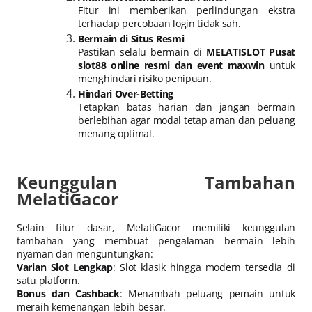
Fitur ini memberikan perlindungan ekstra
terhadap percobaan login tidak sah.
Bermain di Situs Resmi
Pastikan selalu bermain di
MELATISLOT Pusat
slot88 online resmi dan event maxwin
untuk
menghindari risiko penipuan.
Hindari Over-Betting
Tetapkan batas harian dan jangan bermain
berlebihan agar modal tetap aman dan peluang
menang optimal.
Keunggulan Tambahan
MelatiGacor
Selain fitur dasar, MelatiGacor memiliki keunggulan
tambahan yang membuat pengalaman bermain lebih
nyaman dan menguntungkan:
Varian Slot Lengkap
: Slot klasik hingga modern tersedia di
satu platform.
Bonus dan Cashback
: Menambah peluang pemain untuk
meraih kemenangan lebih besar.