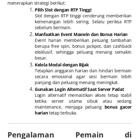
menerapkan strategi berikut:
Pilih Slot dengan RTP Tinggi
Slot dengan RTP tinggi cenderung memberikan
kemenangan lebih sering. Selalu periksa RTP
sebelum bermain.
Manfaatkan Event Maxwin dan Bonus Harian
Event harian memberikan peluang tambahan
berupa free spin, bonus jackpot, dan cashback
eksklusif, sehingga peluang menang semakin
besar.
Kelola Modal dengan Bijak
Tetapkan anggaran harian dan hindari bermain
secara emosional agar sesi bermain lebih
panjang dan peluang menang meningkat.
Gunakan Login Alternatif Saat Server Padat
Login alternatif memastikan akses tetap stabil
ketika server utama sibuk atau sedang
maintenance, menjaga peluang
bonus gacor
harian
tetap terbuka.
Pengalaman Pemain di