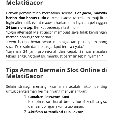
MelatiGacor
Banyak pemain telah merasakan sensasi
slot gacor, maxwin
harian, dan bonus rutin
di MelatiGacor. Mereka memuji fitur
login alternatif, event maxwin harian, dan layanan pelanggan
24 jam nonstop
. Berikut beberapa testimoni:
“Login alternatif MelatiGacor membuat saya tidak kehilangan
momen bonus gacor harian.”
“Event harian benar-benar meningkatkan peluang menang
saya. Free spin dan bonus jackpot terasa nyata.”
“Layanan 24 jam profesional dan cepat. Semua masalah
teknis langsung teratasi, membuat bermain lebih nyaman.”
Tips Aman Bermain Slot Online di
MelatiGacor
Selain strategi menang, keamanan adalah faktor penting
untuk pengalaman bermain yang menyenangkan:
Gunakan Password Kuat
Kombinasikan huruf besar, huruf kecil, angka,
dan simbol agar akun tetap aman.
Aktifkan Autentikasi Dua Faktor