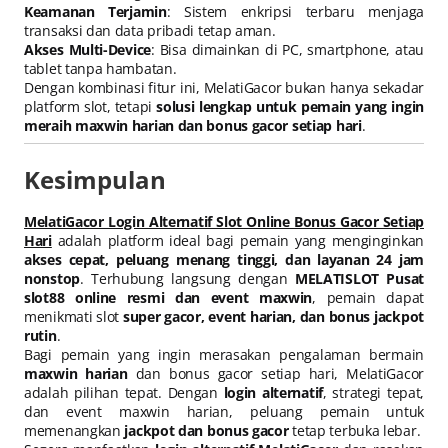
Keamanan Terjamin
: Sistem enkripsi terbaru menjaga
transaksi dan data pribadi tetap aman.
Akses Multi-Device
: Bisa dimainkan di PC, smartphone, atau
tablet tanpa hambatan.
Dengan kombinasi fitur ini, MelatiGacor bukan hanya sekadar
platform slot, tetapi
solusi lengkap untuk pemain yang ingin
meraih maxwin harian dan bonus gacor setiap hari
.
Kesimpulan
MelatiGacor Login Alternatif Slot Online Bonus Gacor Setiap
Hari
adalah platform ideal bagi pemain yang menginginkan
akses cepat, peluang menang tinggi, dan layanan 24 jam
nonstop
. Terhubung langsung dengan
MELATISLOT Pusat
slot88 online resmi dan event maxwin
, pemain dapat
menikmati slot
super gacor, event harian, dan bonus jackpot
rutin
.
Bagi pemain yang ingin merasakan pengalaman bermain
maxwin harian
dan bonus gacor setiap hari, MelatiGacor
adalah pilihan tepat. Dengan
login alternatif
, strategi tepat,
dan event maxwin harian, peluang pemain untuk
memenangkan
jackpot dan bonus gacor
tetap terbuka lebar.