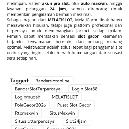
melimpah, sistem
akun pro slot
, fitur
auto maxwin
, hingga
layanan pelanggan
24 jam
, semua dirancang untuk
memberikan pengalaman bermain maksimal.
Sebagai bagian dari
MELATISLOT
, MelatiGacor tidak hanya
menawarkan hiburan, tetapi juga platform profesional dan
terpercaya untuk memenangkan jackpot setiap malam.
Pemain dapat merasakan sensasi
slot gacor
, keamanan
terjamin, kenyamanan bermain, dan peluang menang
optimal. MelatiGacor adalah solusi tepat bagi penggemar slot
online yang ingin selalu meraih kemenangan dan sensasi
seru setiap hari.
Tagged:
Bandarslotonline
BandarSlotTerpercaya
Login Slot88
Loginmudah
MELATISLOT
PolaGacor2026
Pusat Slot Gacor
Rtpmaxwin
SitusMaxwin
Situsslotterpercaya
Slot24jam