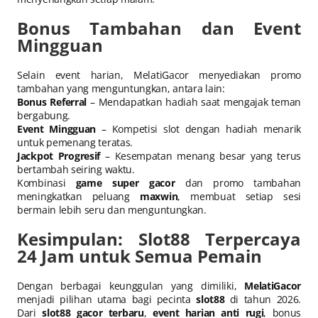
Bonus Tambahan dan Event
Mingguan
Selain event harian, MelatiGacor menyediakan promo
tambahan yang menguntungkan, antara lain:
Bonus Referral
– Mendapatkan hadiah saat mengajak teman
bergabung.
Event Mingguan
– Kompetisi slot dengan hadiah menarik
untuk pemenang teratas.
Jackpot Progresif
– Kesempatan menang besar yang terus
bertambah seiring waktu.
Kombinasi
game super gacor
dan promo tambahan
meningkatkan peluang
maxwin
, membuat setiap sesi
bermain lebih seru dan menguntungkan.
Kesimpulan: Slot88 Terpercaya
24 Jam untuk Semua Pemain
Dengan berbagai keunggulan yang dimiliki,
MelatiGacor
menjadi pilihan utama bagi pecinta
slot88
di tahun 2026.
Dari
slot88 gacor terbaru
,
event harian anti rugi
, bonus