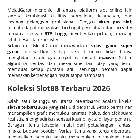
MelatiGacor menonjol di antara platform slot online lain
karena kombinasi kualitas permainan, keamanan, dan
layanan pelanggan profesional. Dengan
akun pro slot
,
pemain dapat mengakses berbagai permainan dari provider
ternama dengan
RTP tinggi
, memberikan peluang menang
lebih besar dan konsisten.
Selain itu, MelatiGacor menawarkan
solusi game super
gacor
, memastikan setiap sesi bermain tidak hanya
menghibur tetapi juga berpotensi meraih
maxwin
. Sistem
algoritma cerdas dan mekanisme fair play yang teruji
membuat setiap putaran adil, sehingga pemain dapat
merasakan kemenangan nyata tanpa hambatan.
Koleksi Slot88 Terbaru 2026
Salah satu keunggulan utama MelatiGacor adalah koleksi
slot88 terbaru 2026
yang selalu diperbarui. Setiap permainan
menampilkan grafis memukau, animasi halus, dan efek suara
realistis, menghadirkan sensasi kasino nyata di layar pemain.
Beragam tema tersedia, mulai dari petualangan, fantasi,
hingga budaya populer. Variasi tema yang terus diperbarui
memastikan pemain selalu menemukan permainan baru