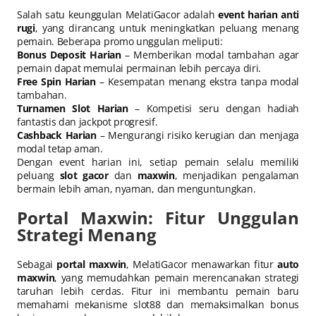
Salah satu keunggulan MelatiGacor adalah
event harian anti
rugi
, yang dirancang untuk meningkatkan peluang menang
pemain. Beberapa promo unggulan meliputi:
Bonus Deposit Harian
– Memberikan modal tambahan agar
pemain dapat memulai permainan lebih percaya diri.
Free Spin Harian
– Kesempatan menang ekstra tanpa modal
tambahan.
Turnamen Slot Harian
– Kompetisi seru dengan hadiah
fantastis dan jackpot progresif.
Cashback Harian
– Mengurangi risiko kerugian dan menjaga
modal tetap aman.
Dengan event harian ini, setiap pemain selalu memiliki
peluang
slot gacor
dan
maxwin
, menjadikan pengalaman
bermain lebih aman, nyaman, dan menguntungkan.
Portal Maxwin: Fitur Unggulan
Strategi Menang
Sebagai
portal maxwin
, MelatiGacor menawarkan fitur
auto
maxwin
, yang memudahkan pemain merencanakan strategi
taruhan lebih cerdas. Fitur ini membantu pemain baru
memahami mekanisme slot88 dan memaksimalkan bonus