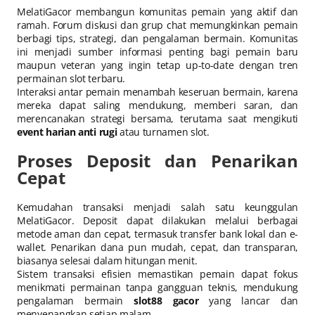
MelatiGacor membangun komunitas pemain yang aktif dan
ramah. Forum diskusi dan grup chat memungkinkan pemain
berbagi tips, strategi, dan pengalaman bermain. Komunitas
ini menjadi sumber informasi penting bagi pemain baru
maupun veteran yang ingin tetap up-to-date dengan tren
permainan slot terbaru.
Interaksi antar pemain menambah keseruan bermain, karena
mereka dapat saling mendukung, memberi saran, dan
merencanakan strategi bersama, terutama saat mengikuti
event harian anti rugi
atau turnamen slot.
Proses Deposit dan Penarikan
Cepat
Kemudahan transaksi menjadi salah satu keunggulan
MelatiGacor. Deposit dapat dilakukan melalui berbagai
metode aman dan cepat, termasuk transfer bank lokal dan e-
wallet. Penarikan dana pun mudah, cepat, dan transparan,
biasanya selesai dalam hitungan menit.
Sistem transaksi efisien memastikan pemain dapat fokus
menikmati permainan tanpa gangguan teknis, mendukung
pengalaman bermain
slot88 gacor
yang lancar dan
menyenangkan setiap malam.