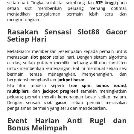
setiap hari. Tingkat volatilitas seimbang dan
RTP tinggi
pada
setiap slot memberikan peluang menang optimal,
menjadikan pengalaman bermain lebih seru dan
menguntungkan.
Rasakan Sensasi Slot88 Gacor
Setiap Hari
MelatiGacor memberikan kesempatan kepada pemain untuk
merasakan
slot gacor
setiap hari. Dengan sistem algoritma
cerdas, setiap putaran memiliki peluang adil dan konsisten
untuk memberikan kemenangan. Hal ini membuat setiap sesi
bermain terasa menegangkan, menyenangkan, dan
berpotensi menghasilkan
jackpot besar
.
Fitur-fitur modern seperti
free spin, bonus round,
multipliers
, dan
jackpot progresif
semakin meningkatkan
peluang pemain meraih kemenangan besar setiap malam.
Dengan sensasi
slot gacor
, setiap pemain merasakan
pengalaman bermain yang seru dan mendebarkan.
Event Harian Anti Rugi dan
Bonus Melimpah