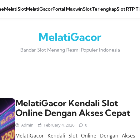
me
MelatiSlot
MelatiGacor
Portal Maxwin
Slot Terlengkap
Slot RTP T
MelatiGacor
Bandar Slot Menang Resmi Populer Indonesia
MelatiGacor Kendali Slot
Online Dengan Akses Cepat
Admin
February 4, 2026
0
MelatiGacor Kendali Slot Online Dengan Akses