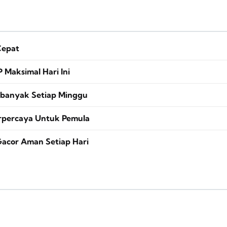
Cepat
 Maksimal Hari Ini
rbanyak Setiap Minggu
Terpercaya Untuk Pemula
Gacor Aman Setiap Hari