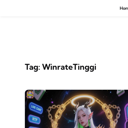
Skip to content
Ho
Tag:
WinrateTinggi