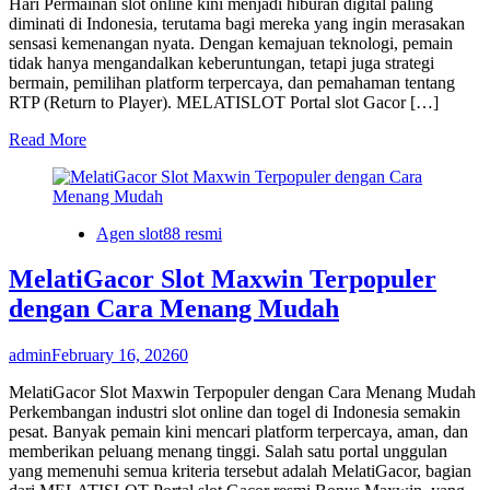
Hari Permainan slot online kini menjadi hiburan digital paling
diminati di Indonesia, terutama bagi mereka yang ingin merasakan
sensasi kemenangan nyata. Dengan kemajuan teknologi, pemain
tidak hanya mengandalkan keberuntungan, tetapi juga strategi
bermain, pemilihan platform terpercaya, dan pemahaman tentang
RTP (Return to Player). MELATISLOT Portal slot Gacor […]
Read More
Agen slot88 resmi
MelatiGacor Slot Maxwin Terpopuler
dengan Cara Menang Mudah
admin
February 16, 2026
0
MelatiGacor Slot Maxwin Terpopuler dengan Cara Menang Mudah
Perkembangan industri slot online dan togel di Indonesia semakin
pesat. Banyak pemain kini mencari platform terpercaya, aman, dan
memberikan peluang menang tinggi. Salah satu portal unggulan
yang memenuhi semua kriteria tersebut adalah MelatiGacor, bagian