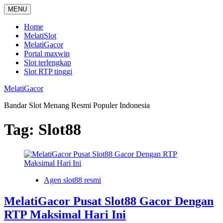
Skip
MENU
to
content
Home
MelatiSlot
MelatiGacor
Portal maxwin
Slot terlengkap
Slot RTP tinggi
MelatiGacor
Bandar Slot Menang Resmi Populer Indonesia
Tag:
Slot88
Agen slot88 resmi
MelatiGacor Pusat Slot88 Gacor Dengan
RTP Maksimal Hari Ini