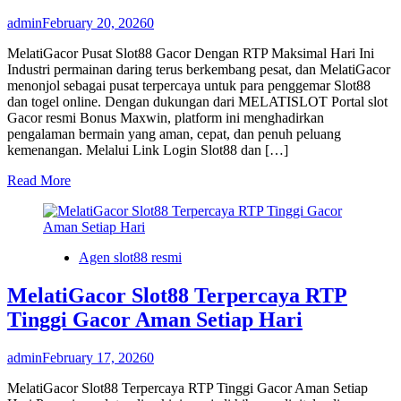
admin
February 20, 2026
0
MelatiGacor Pusat Slot88 Gacor Dengan RTP Maksimal Hari Ini
Industri permainan daring terus berkembang pesat, dan MelatiGacor
menonjol sebagai pusat terpercaya untuk para penggemar Slot88
dan togel online. Dengan dukungan dari MELATISLOT Portal slot
Gacor resmi Bonus Maxwin, platform ini menghadirkan
pengalaman bermain yang aman, cepat, dan penuh peluang
kemenangan. Melalui Link Login Slot88 dan […]
Read More
Agen slot88 resmi
MelatiGacor Slot88 Terpercaya RTP
Tinggi Gacor Aman Setiap Hari
admin
February 17, 2026
0
MelatiGacor Slot88 Terpercaya RTP Tinggi Gacor Aman Setiap