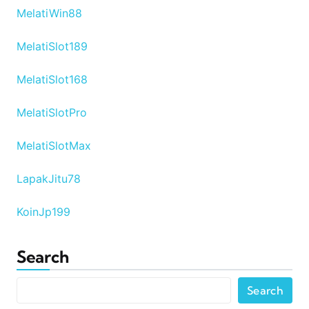
MelatiWin88
MelatiSlot189
MelatiSlot168
MelatiSlotPro
MelatiSlotMax
LapakJitu78
KoinJp199
Search
Search