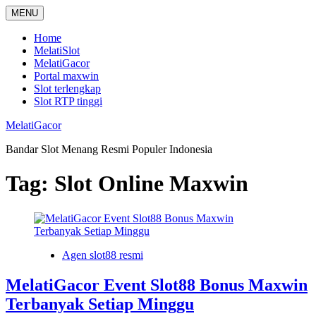
Skip
MENU
to
content
Home
MelatiSlot
MelatiGacor
Portal maxwin
Slot terlengkap
Slot RTP tinggi
MelatiGacor
Bandar Slot Menang Resmi Populer Indonesia
Tag:
Slot Online Maxwin
Agen slot88 resmi
MelatiGacor Event Slot88 Bonus Maxwin
Terbanyak Setiap Minggu