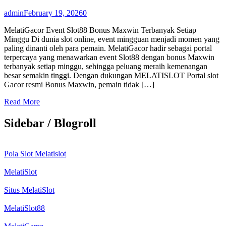
admin
February 19, 2026
0
MelatiGacor Event Slot88 Bonus Maxwin Terbanyak Setiap
Minggu Di dunia slot online, event mingguan menjadi momen yang
paling dinanti oleh para pemain. MelatiGacor hadir sebagai portal
terpercaya yang menawarkan event Slot88 dengan bonus Maxwin
terbanyak setiap minggu, sehingga peluang meraih kemenangan
besar semakin tinggi. Dengan dukungan MELATISLOT Portal slot
Gacor resmi Bonus Maxwin, pemain tidak […]
Read More
Sidebar / Blogroll
Pola Slot Melatislot
MelatiSlot
Situs MelatiSlot
MelatiSlot88