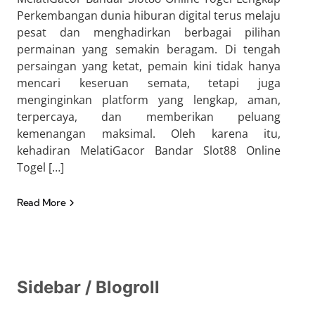
Perkembangan dunia hiburan digital terus melaju
pesat dan menghadirkan berbagai pilihan
permainan yang semakin beragam. Di tengah
persaingan yang ketat, pemain kini tidak hanya
mencari keseruan semata, tetapi juga
menginginkan platform yang lengkap, aman,
terpercaya, dan memberikan peluang
kemenangan maksimal. Oleh karena itu,
kehadiran MelatiGacor Bandar Slot88 Online
Togel […]
Read More
Sidebar / Blogroll