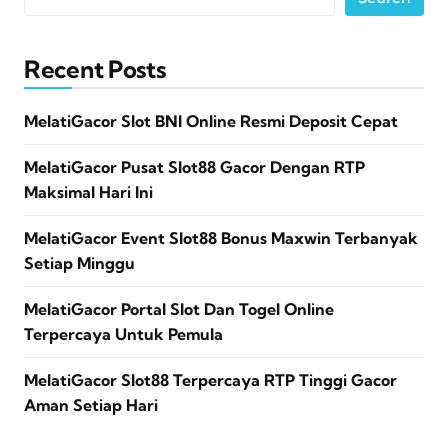
Recent Posts
MelatiGacor Slot BNI Online Resmi Deposit Cepat
MelatiGacor Pusat Slot88 Gacor Dengan RTP
Maksimal Hari Ini
MelatiGacor Event Slot88 Bonus Maxwin Terbanyak
Setiap Minggu
MelatiGacor Portal Slot Dan Togel Online
Terpercaya Untuk Pemula
MelatiGacor Slot88 Terpercaya RTP Tinggi Gacor
Aman Setiap Hari