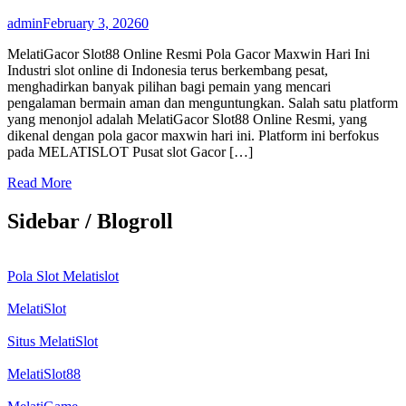
admin
February 3, 2026
0
MelatiGacor Slot88 Online Resmi Pola Gacor Maxwin Hari Ini
Industri slot online di Indonesia terus berkembang pesat,
menghadirkan banyak pilihan bagi pemain yang mencari
pengalaman bermain aman dan menguntungkan. Salah satu platform
yang menonjol adalah MelatiGacor Slot88 Online Resmi, yang
dikenal dengan pola gacor maxwin hari ini. Platform ini berfokus
pada MELATISLOT Pusat slot Gacor […]
Read More
Sidebar / Blogroll
Pola Slot Melatislot
MelatiSlot
Situs MelatiSlot
MelatiSlot88