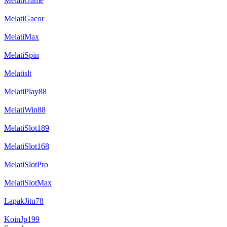
MelatiGame
MelatiGacor
MelatiMax
MelatiSpin
Melatislt
MelatiPlay88
MelatiWin88
MelatiSlot189
MelatiSlot168
MelatiSlotPro
MelatiSlotMax
LapakJitu78
KoinJp199