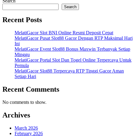
Search
Search
Recent Posts
MelatiGacor Slot BNI Online Resmi Deposit Cepat
MelatiGacor Pusat Slot88 Gacor Dengan RTP Maksimal Hari
Ini
MelatiGacor Event Slot88 Bonus Maxwin Terbanyak Setiap
Minggu
MelatiGacor Portal Slot Dan Togel Online Terpercaya Untuk
Pemula
MelatiGacor Slot88 Terpercaya RTP Tinggi Gacor Aman
Setiap Hari
Recent Comments
No comments to show.
Archives
March 2026
February 2026