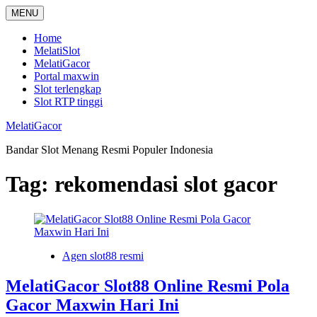
Skip
MENU
to
content
Home
MelatiSlot
MelatiGacor
Portal maxwin
Slot terlengkap
Slot RTP tinggi
MelatiGacor
Bandar Slot Menang Resmi Populer Indonesia
Tag:
rekomendasi slot gacor
Agen slot88 resmi
MelatiGacor Slot88 Online Resmi Pola
Gacor Maxwin Hari Ini