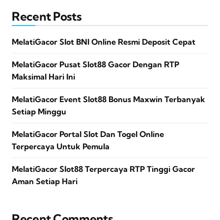
Recent Posts
MelatiGacor Slot BNI Online Resmi Deposit Cepat
MelatiGacor Pusat Slot88 Gacor Dengan RTP
Maksimal Hari Ini
MelatiGacor Event Slot88 Bonus Maxwin Terbanyak
Setiap Minggu
MelatiGacor Portal Slot Dan Togel Online
Terpercaya Untuk Pemula
MelatiGacor Slot88 Terpercaya RTP Tinggi Gacor
Aman Setiap Hari
Recent Comments