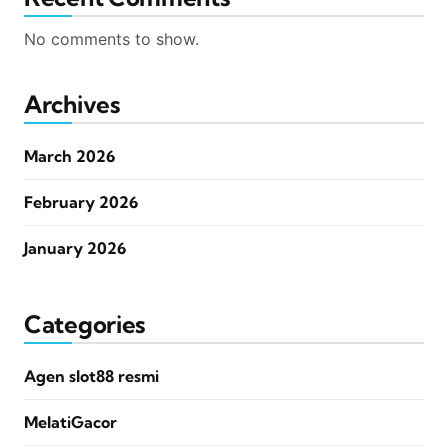
No comments to show.
Archives
March 2026
February 2026
January 2026
Categories
Agen slot88 resmi
MelatiGacor