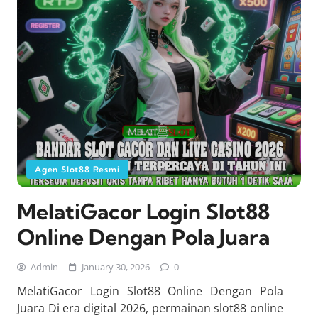
Agen Slot88 Resmi
MelatiGacor Login Slot88
Online Dengan Pola Juara
Admin
January 30, 2026
0
MelatiGacor Login Slot88 Online Dengan Pola
Juara Di era digital 2026, permainan slot88 online