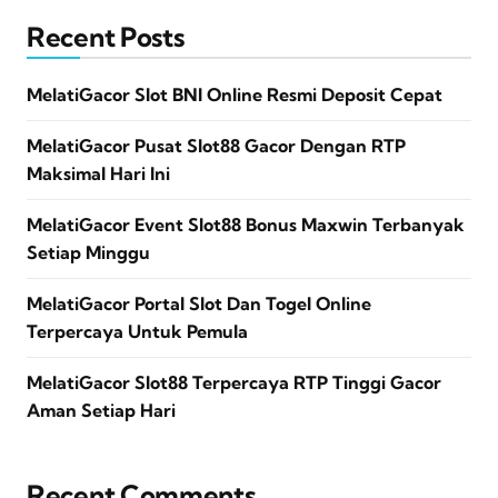
Recent Posts
MelatiGacor Slot BNI Online Resmi Deposit Cepat
MelatiGacor Pusat Slot88 Gacor Dengan RTP
Maksimal Hari Ini
MelatiGacor Event Slot88 Bonus Maxwin Terbanyak
Setiap Minggu
MelatiGacor Portal Slot Dan Togel Online
Terpercaya Untuk Pemula
MelatiGacor Slot88 Terpercaya RTP Tinggi Gacor
Aman Setiap Hari
Recent Comments