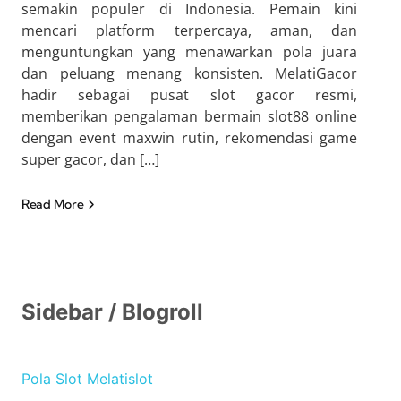
semakin populer di Indonesia. Pemain kini
mencari platform terpercaya, aman, dan
menguntungkan yang menawarkan pola juara
dan peluang menang konsisten. MelatiGacor
hadir sebagai pusat slot gacor resmi,
memberikan pengalaman bermain slot88 online
dengan event maxwin rutin, rekomendasi game
super gacor, dan […]
Read More
Sidebar / Blogroll
Pola Slot Melatislot