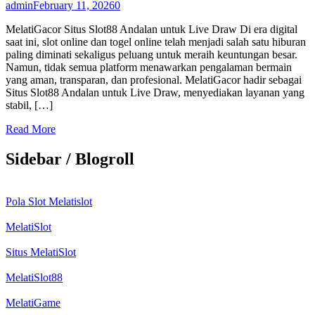
admin
February 11, 2026
0
MelatiGacor Situs Slot88 Andalan untuk Live Draw Di era digital
saat ini, slot online dan togel online telah menjadi salah satu hiburan
paling diminati sekaligus peluang untuk meraih keuntungan besar.
Namun, tidak semua platform menawarkan pengalaman bermain
yang aman, transparan, dan profesional. MelatiGacor hadir sebagai
Situs Slot88 Andalan untuk Live Draw, menyediakan layanan yang
stabil, […]
Read More
Sidebar / Blogroll
Pola Slot Melatislot
MelatiSlot
Situs MelatiSlot
MelatiSlot88
MelatiGame