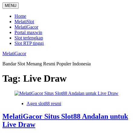
Skip
MENU
to
content
Home
MelatiSlot
MelatiGacor
Portal maxwin
Slot terlengkap
Slot RTP tinggi
MelatiGacor
Bandar Slot Menang Resmi Populer Indonesia
Tag:
Live Draw
Agen slot88 resmi
MelatiGacor Situs Slot88 Andalan untuk
Live Draw