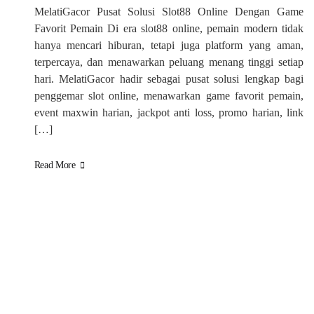
MelatiGacor Pusat Solusi Slot88 Online Dengan Game
Favorit Pemain Di era slot88 online, pemain modern tidak
hanya mencari hiburan, tetapi juga platform yang aman,
terpercaya, dan menawarkan peluang menang tinggi setiap
hari. MelatiGacor hadir sebagai pusat solusi lengkap bagi
penggemar slot online, menawarkan game favorit pemain,
event maxwin harian, jackpot anti loss, promo harian, link
[…]
Read More