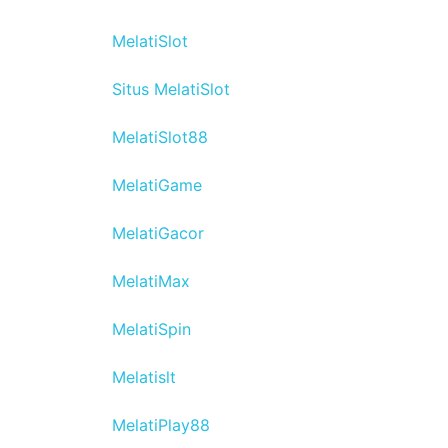
MelatiSlot
Situs MelatiSlot
MelatiSlot88
MelatiGame
MelatiGacor
MelatiMax
MelatiSpin
Melatislt
MelatiPlay88