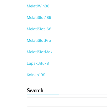
MelatiWin88
MelatiSlot189
MelatiSlot168
MelatiSlotPro
MelatiSlotMax
LapakJitu78
KoinJp199
Search