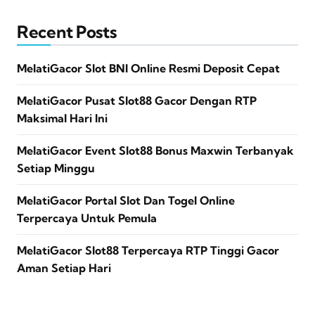
Recent Posts
MelatiGacor Slot BNI Online Resmi Deposit Cepat
MelatiGacor Pusat Slot88 Gacor Dengan RTP
Maksimal Hari Ini
MelatiGacor Event Slot88 Bonus Maxwin Terbanyak
Setiap Minggu
MelatiGacor Portal Slot Dan Togel Online
Terpercaya Untuk Pemula
MelatiGacor Slot88 Terpercaya RTP Tinggi Gacor
Aman Setiap Hari