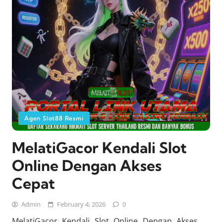
Agen Slot88 Resmi
MelatiGacor Kendali Slot
Online Dengan Akses
Cepat
Admin
February 4, 2026
0
MelatiGacor Kendali Slot Online Dengan Akses