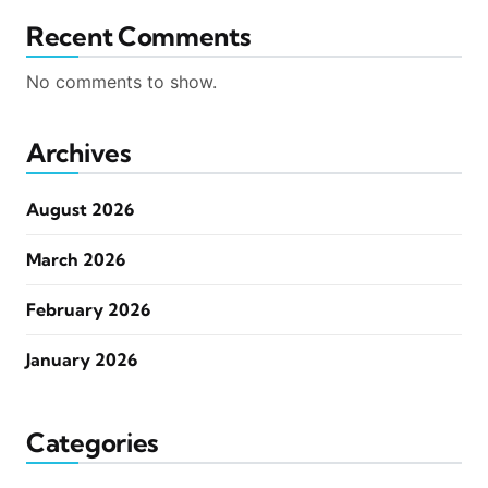
Recent Comments
No comments to show.
Archives
August 2026
March 2026
February 2026
January 2026
Categories