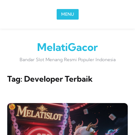
Skip to content
MENU
MelatiGacor
Bandar Slot Menang Resmi Populer Indonesia
Tag:
Developer Terbaik