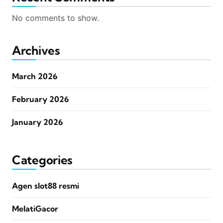
No comments to show.
Archives
March 2026
February 2026
January 2026
Categories
Agen slot88 resmi
MelatiGacor