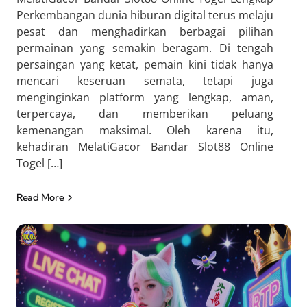
Perkembangan dunia hiburan digital terus melaju
pesat dan menghadirkan berbagai pilihan
permainan yang semakin beragam. Di tengah
persaingan yang ketat, pemain kini tidak hanya
mencari keseruan semata, tetapi juga
menginginkan platform yang lengkap, aman,
terpercaya, dan memberikan peluang
kemenangan maksimal. Oleh karena itu,
kehadiran MelatiGacor Bandar Slot88 Online
Togel […]
Read More