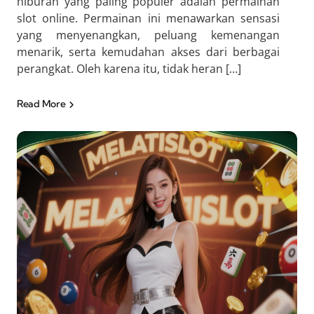
hiburan yang paling populer adalah permainan
slot online. Permainan ini menawarkan sensasi
yang menyenangkan, peluang kemenangan
menarik, serta kemudahan akses dari berbagai
perangkat. Oleh karena itu, tidak heran […]
Read More