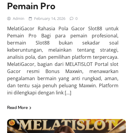
Pemain Pro
Admin
February 14, 2026
0
MelatiGacor Rahasia Pola Gacor Slot88 untuk
Pemain Pro Bagi para pemain profesional,
bermain Slot88 bukan sekadar soal
keberuntungan, melainkan tentang strategi,
analisis pola, dan pemilihan platform terpercaya.
MelatiGacor, bagian dari MELATISLOT Portal slot
Gacor resmi Bonus Maxwin, menawarkan
pengalaman bermain yang anti rungkad, aman,
dan tentu saja penuh peluang Maxwin. Platform
ini dilengkapi dengan link […]
Read More