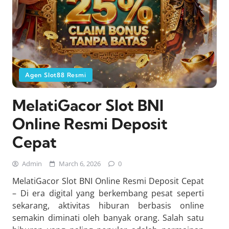
Agen Slot88 Resmi
MelatiGacor Slot BNI
Online Resmi Deposit
Cepat
Admin
March 6, 2026
0
MelatiGacor Slot BNI Online Resmi Deposit Cepat
– Di era digital yang berkembang pesat seperti
sekarang, aktivitas hiburan berbasis online
semakin diminati oleh banyak orang. Salah satu