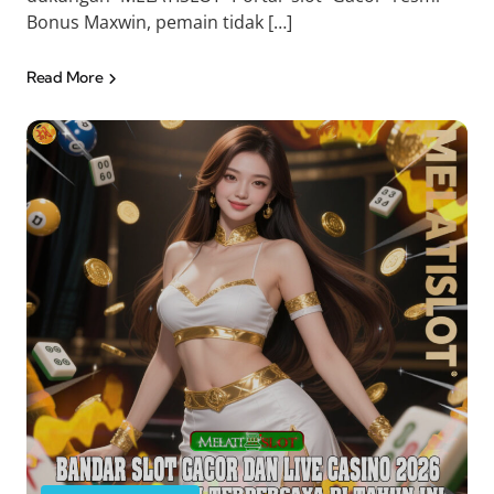
Bonus Maxwin, pemain tidak […]
Read More