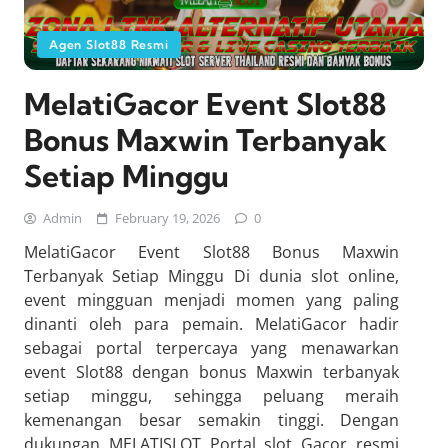
Agen Slot88 Resmi
MelatiGacor Event Slot88
Bonus Maxwin Terbanyak
Setiap Minggu
Admin
February 19, 2026
0
MelatiGacor Event Slot88 Bonus Maxwin
Terbanyak Setiap Minggu Di dunia slot online,
event mingguan menjadi momen yang paling
dinanti oleh para pemain. MelatiGacor hadir
sebagai portal terpercaya yang menawarkan
event Slot88 dengan bonus Maxwin terbanyak
setiap minggu, sehingga peluang meraih
kemenangan besar semakin tinggi. Dengan
dukungan MELATISLOT Portal slot Gacor resmi