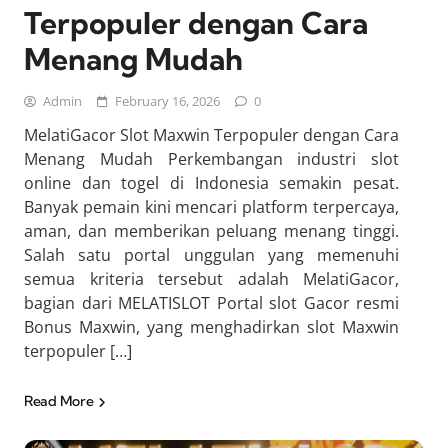
Terpopuler dengan Cara
Menang Mudah
Admin
February 16, 2026
0
MelatiGacor Slot Maxwin Terpopuler dengan Cara
Menang Mudah Perkembangan industri slot
online dan togel di Indonesia semakin pesat.
Banyak pemain kini mencari platform terpercaya,
aman, dan memberikan peluang menang tinggi.
Salah satu portal unggulan yang memenuhi
semua kriteria tersebut adalah MelatiGacor,
bagian dari MELATISLOT Portal slot Gacor resmi
Bonus Maxwin, yang menghadirkan slot Maxwin
terpopuler […]
Read More