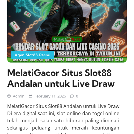
Agen Slot88 Resmi
MelatiGacor Situs Slot88
Andalan untuk Live Draw
Admin
February 11, 2026
0
MelatiGacor Situs Slot88 Andalan untuk Live Draw
Di era digital saat ini, slot online dan togel online
telah menjadi salah satu hiburan paling diminati
sekaligus peluang untuk meraih keuntungan