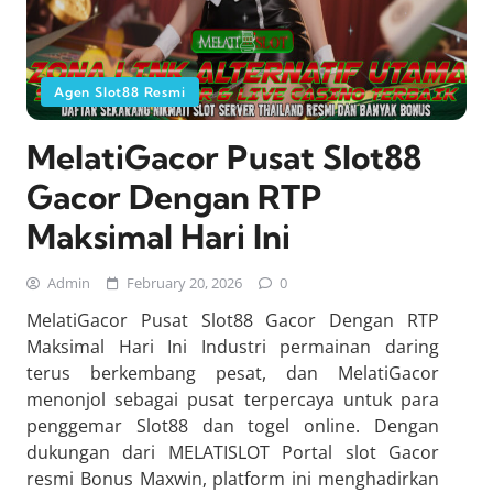
Agen Slot88 Resmi
MelatiGacor Pusat Slot88
Gacor Dengan RTP
Maksimal Hari Ini
Admin
February 20, 2026
0
MelatiGacor Pusat Slot88 Gacor Dengan RTP
Maksimal Hari Ini Industri permainan daring
terus berkembang pesat, dan MelatiGacor
menonjol sebagai pusat terpercaya untuk para
penggemar Slot88 dan togel online. Dengan
dukungan dari MELATISLOT Portal slot Gacor
resmi Bonus Maxwin, platform ini menghadirkan