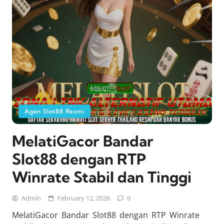
Agen Slot88 Resmi
MelatiGacor Bandar
Slot88 dengan RTP
Winrate Stabil dan Tinggi
Admin
February 12, 2026
0
MelatiGacor Bandar Slot88 dengan RTP Winrate